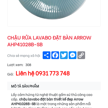
CHẬU RỬA LAVABO ĐẶT BÀN ARROW
AHP41028B-SB
Share
Facebook
Twitter
Messenger
Copy
Chia sẻ mạng xã hội
Link
Lượt xem:
308
Liên hệ 0931 773 748
Giá:
MÔ TẢ SẢN PHẨM
Lấy cảm hứng từ nghệ thuật gốm sứ thủ công cao
cấp,
chậu lavabo đặt bàn thiết kế đẹp Arrow
AHP41028B-SB
là một trong những sản phẩm nổi