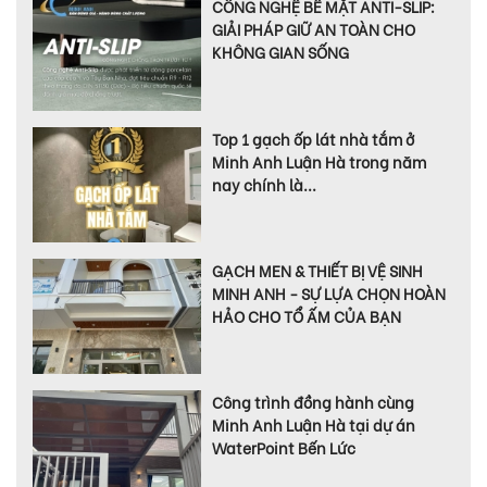
CÔNG NGHỆ BỀ MẶT ANTI-SLIP:
GIẢI PHÁP GIỮ AN TOÀN CHO
KHÔNG GIAN SỐNG
Top 1 gạch ốp lát nhà tắm ở
Minh Anh Luận Hà trong năm
nay chính là...
GẠCH MEN & THIẾT BỊ VỆ SINH
MINH ANH - SỰ LỰA CHỌN HOÀN
HẢO CHO TỔ ẤM CỦA BẠN
Công trình đồng hành cùng
Minh Anh Luận Hà tại dự án
WaterPoint Bến Lức