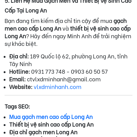
5. Liên Hệ Mua Gạch Men Và Thiết Bị Vệ Sinh Cao
Cấp Tại Long An
Bạn đang tìm kiếm địa chỉ tin cậy để mua
gạch
men cao cấp Long An
và
thiết bị vệ sinh cao cấp
Long An
? Hãy đến ngay Minh Anh để trải nghiệm
sự khác biệt.
Địa chỉ:
189 Quốc lộ 62, phường Long An, tỉnh
Tây Ninh
Hotline:
0931 773 748 - 0903 60 50 57
Email:
ctvlxdminhanh@gmail.com
Website:
vlxdminhanh.com
Tags SEO:
Mua gạch men cao cấp Long An
Thiết bị vệ sinh cao cấp Long An
Địa chỉ gạch men Long An