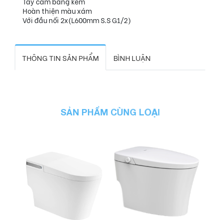
Tay cầm bằng kẽm
Hoàn thiện màu xám
Với đầu nối 2x(L600mm S.S G1/2)
THÔNG TIN SẢN PHẨM
BÌNH LUẬN
Đọc Thêm